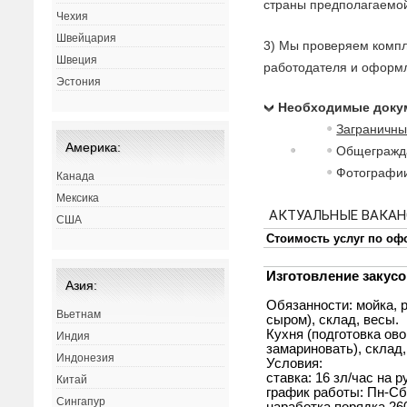
страны предполагаемой
Чехия
Швейцария
3) Мы проверяем компл
Швеция
работодателя и оформл
Эстония
Необходимые докум
Заграничны
Америка:
Общегражд
Фотографии
Канада
Мексика
США
Азия:
Вьетнам
Индия
Индонезия
Китай
Сингапур