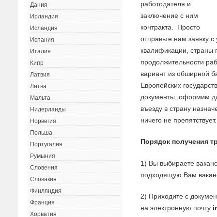
работодателя и
Дания
заключение с ним
Ирландия
контракта. Просто
Исландия
отправьте нам заявку 
Испания
квалификации, страны 
Италия
продолжительности ра
Кипр
вариант из обширной б
Латвия
Европейских государст
Литва
документы, оформим дл
Мальта
въезду в страну назна
Нидерланды
ничего не препятствует.
Норвегия
Польша
Порядок получения тр
Португалия
Румыния
1) Вы выбираете ваканс
Словения
подходящую Вам ваканс
Словакия
Финляндия
2) Приходите с докуме
Франция
на электронную почту
i
Хорватия